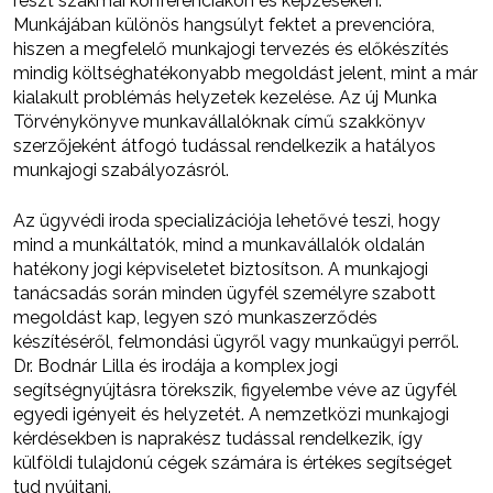
részt szakmai konferenciákon és képzéseken.
Munkájában különös hangsúlyt fektet a prevencióra,
hiszen a megfelelő munkajogi tervezés és előkészítés
mindig költséghatékonyabb megoldást jelent, mint a már
kialakult problémás helyzetek kezelése. Az új Munka
Törvénykönyve munkavállalóknak című szakkönyv
szerzőjeként átfogó tudással rendelkezik a hatályos
munkajogi szabályozásról.
Az ügyvédi iroda specializációja lehetővé teszi, hogy
mind a munkáltatók, mind a munkavállalók oldalán
hatékony jogi képviseletet biztosítson. A munkajogi
tanácsadás során minden ügyfél személyre szabott
megoldást kap, legyen szó munkaszerződés
készítéséről, felmondási ügyről vagy munkaügyi perről.
Dr. Bodnár Lilla és irodája a komplex jogi
segítségnyújtásra törekszik, figyelembe véve az ügyfél
egyedi igényeit és helyzetét. A nemzetközi munkajogi
kérdésekben is naprakész tudással rendelkezik, így
külföldi tulajdonú cégek számára is értékes segítséget
tud nyújtani.