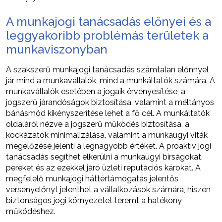
A munkajogi tanácsadás előnyei és a
leggyakoribb problémás területek a
munkaviszonyban
A szakszerű munkajogi tanácsadás számtalan előnnyel
jár mind a munkavállalók, mind a munkáltatók számára. A
munkavállalók esetében a jogaik érvényesítése, a
jogszerű járandóságok biztosítása, valamint a méltányos
bánásmód kikényszerítése lehet a fő cél. A munkáltatók
oldaláról nézve a jogszerű működés biztosítása, a
kockázatok minimalizálása, valamint a munkaügyi viták
megelőzése jelenti a legnagyobb értéket. A proaktív jogi
tanácsadás segíthet elkerülni a munkaügyi bírságokat,
pereket és az ezekkel járó üzleti reputációs károkat. A
megfelelő munkajogi háttértámogatás jelentős
versenyelőnyt jelenthet a vállalkozások számára, hiszen
biztonságos jogi környezetet teremt a hatékony
működéshez.