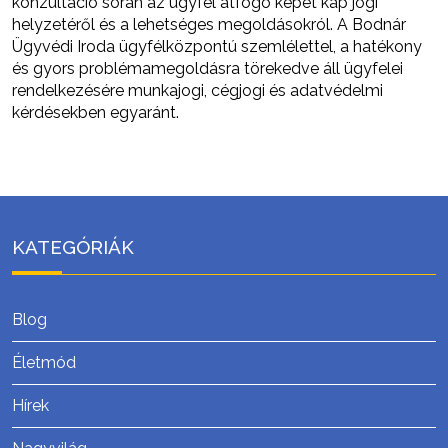
konzultáció során az ügyfél átfogó képet kap jogi
helyzetéről és a lehetséges megoldásokról. A Bodnár
Ügyvédi Iroda ügyfélközpontú szemlélettel, a hatékony
és gyors problémamegoldásra törekedve áll ügyfelei
rendelkezésére munkajogi, cégjogi és adatvédelmi
kérdésekben egyaránt.
KATEGÓRIÁK
Blog
Életmód
Hírek