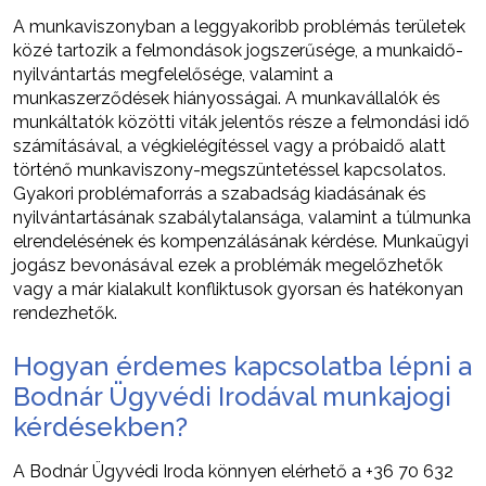
A munkaviszonyban a leggyakoribb problémás területek
közé tartozik a felmondások jogszerűsége, a munkaidő-
nyilvántartás megfelelősége, valamint a
munkaszerződések hiányosságai. A munkavállalók és
munkáltatók közötti viták jelentős része a felmondási idő
számításával, a végkielégítéssel vagy a próbaidő alatt
történő munkaviszony-megszüntetéssel kapcsolatos.
Gyakori problémaforrás a szabadság kiadásának és
nyilvántartásának szabálytalansága, valamint a túlmunka
elrendelésének és kompenzálásának kérdése. Munkaügyi
jogász bevonásával ezek a problémák megelőzhetők
vagy a már kialakult konfliktusok gyorsan és hatékonyan
rendezhetők.
Hogyan érdemes kapcsolatba lépni a
Bodnár Ügyvédi Irodával munkajogi
kérdésekben?
A Bodnár Ügyvédi Iroda könnyen elérhető a +36 70 632