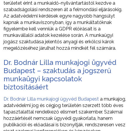
területet érint a munkaidő-nyilvántartástól kezdve a
szabadságolási rendszeren át a felmondási eljárásokig.
Az adatvédelmi kérdések egyre nagyobb hangsúlyt
kapnak a munkaviszonyban, így a munkáltatóknak
figyelembe kell venniük a GDPR előírásait is a
munkavállalói adatok kezelése során. A munkaügyi
jogász szaktudása jelentős anyagi és erkölcsi károk
megelőzéséhez járulhat hozzá mindkét fél számára.
Dr. Bodnár Lilla munkajogi ügyvéd
Budapest – szaktudás a jogszerű
munkaügyi kapcsolatok
biztosításáért
Dr. Bodnár Lilla munkajogi ügyvéd Budapest
a munkajog,
adatvédelmi jog és cégjog területén szerzett több éves
tapasztalattal rendelkező elismert szakember. Szakmai
hozzáértését nemcsak ügyvédi gyakorlata, hanem
publikációi és előadásai is bizonyítják, rendszeresen vesz