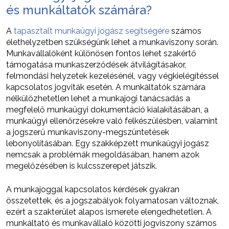
és munkáltatók számára?
A
tapasztalt munkaügyi jogász segítségére
számos
élethelyzetben szükségünk lehet a munkaviszony során.
Munkavállalóként különösen fontos lehet szakértő
támogatása munkaszerződések átvilágításakor,
felmondási helyzetek kezelésénél, vagy végkielégítéssel
kapcsolatos jogviták esetén. A munkáltatók számára
nélkülözhetetlen lehet a munkajogi tanácsadás a
megfelelő munkaügyi dokumentáció kialakításában, a
munkaügyi ellenőrzésekre való felkészülésben, valamint
a jogszerű munkaviszony-megszüntetések
lebonyolításában. Egy szakképzett munkaügyi jogász
nemcsak a problémák megoldásában, hanem azok
megelőzésében is kulcsszerepet játszik.
A munkajoggal kapcsolatos kérdések gyakran
összetettek, és a jogszabályok folyamatosan változnak,
ezért a szakterület alapos ismerete elengedhetetlen. A
munkáltató és munkavállaló közötti jogviszony számos