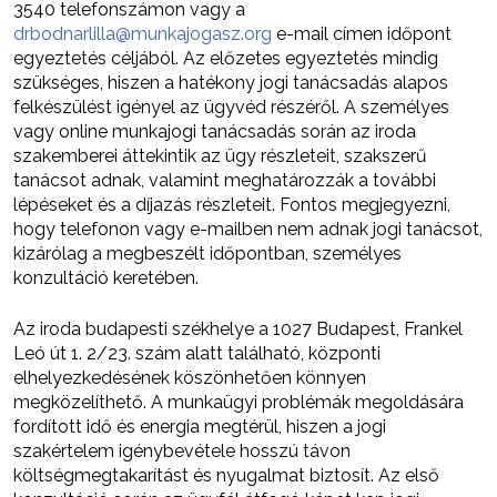
3540 telefonszámon vagy a
drbodnarlilla@munkajogasz.org
e-mail címen időpont
egyeztetés céljából. Az előzetes egyeztetés mindig
szükséges, hiszen a hatékony jogi tanácsadás alapos
felkészülést igényel az ügyvéd részéről. A személyes
vagy online munkajogi tanácsadás során az iroda
szakemberei áttekintik az ügy részleteit, szakszerű
tanácsot adnak, valamint meghatározzák a további
lépéseket és a díjazás részleteit. Fontos megjegyezni,
hogy telefonon vagy e-mailben nem adnak jogi tanácsot,
kizárólag a megbeszélt időpontban, személyes
konzultáció keretében.
Az iroda budapesti székhelye a 1027 Budapest, Frankel
Leó út 1. 2/23. szám alatt található, központi
elhelyezkedésének köszönhetően könnyen
megközelíthető. A munkaügyi problémák megoldására
fordított idő és energia megtérül, hiszen a jogi
szakértelem igénybevétele hosszú távon
költségmegtakarítást és nyugalmat biztosít. Az első